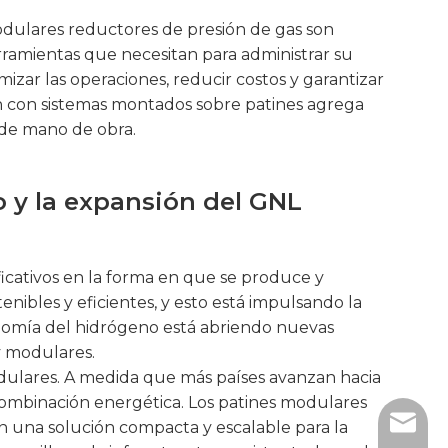
odulares reductores de presión de gas son
rramientas que necesitan para administrar su
zar las operaciones, reducir costos y garantizar
ón con sistemas montados sobre patines agrega
s de mano de obra.
o y la expansión del GNL
cativos en la forma en que se produce y
enibles y eficientes, y esto está impulsando la
onomía del hidrógeno está abriendo nuevas
y modulares.
odulares. A medida que más países avanzan hacia
combinación energética. Los patines modulares
sales@
an una solución compacta y escalable para la