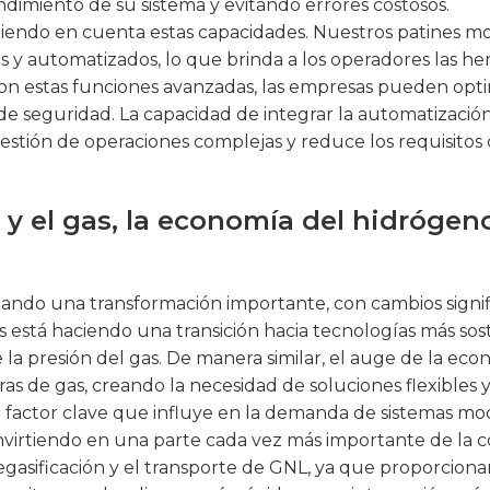
ndimiento de su sistema y evitando errores costosos.
niendo en cuenta estas capacidades. Nuestros patines m
s y automatizados, lo que brinda a los operadores las he
on estas funciones avanzadas, las empresas pueden optimi
 de seguridad. La capacidad de integrar la automatizaci
a gestión de operaciones complejas y reduce los requisito
 y el gas, la economía del hidrógen
ndo una transformación importante, con cambios signifi
s está haciendo una transición hacia tecnologías más sost
a presión del gas. De manera similar, el auge de la ec
ras de gas, creando la necesidad de soluciones flexibles 
ro factor clave que influye en la demanda de sistemas m
onvirtiendo en una parte cada vez más importante de la 
regasificación y el transporte de GNL, ya que proporcion