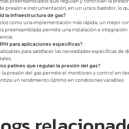
temas preensamblados que regulan y controlan la presión 
presión e instrumentación, en un único bastidor, lo que s
d la infraestructura de gas?
ios como una implementación más rápida, un mejor contro
za preensamblada permite una instalación e integración m
encia.
MPH para aplicaciones específicas?
izables para satisfacer las necesidades específicas de di
tales.
los patines que regulan la presión del gas?
la presión del gas permite el monitoreo y control en tie
antiza un rendimiento óptimo en condiciones variables.
logs relacionad