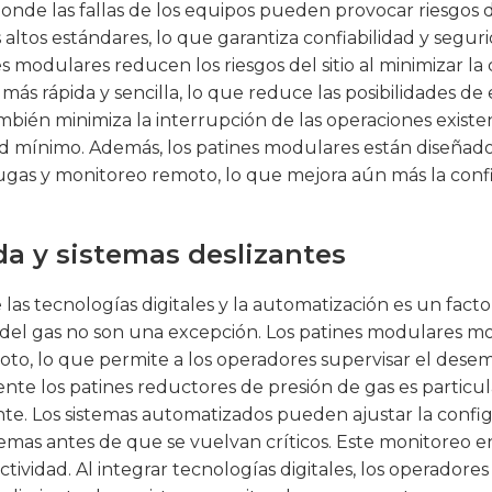
, donde las fallas de los equipos pueden provocar riesgos 
altos estándares, lo que garantiza confiabilidad y segur
modulares reducen los riesgos del sitio al minimizar la c
más rápida y sencilla, lo que reduce las posibilidades d
mbién minimiza la interrupción de las operaciones existe
idad mínimo. Además, los patines modulares están diseña
gas y monitoreo remoto, lo que mejora aún más la confia
da y sistemas deslizantes
 las tecnologías digitales y la automatización es un facto
ón del gas no son una excepción. Los patines modulares 
o, lo que permite a los operadores supervisar el desem
te los patines reductores de presión de gas es particu
e. Los sistemas automatizados pueden ajustar la config
emas antes de que se vuelvan críticos. Este monitoreo en
ctividad. Al integrar tecnologías digitales, los operado