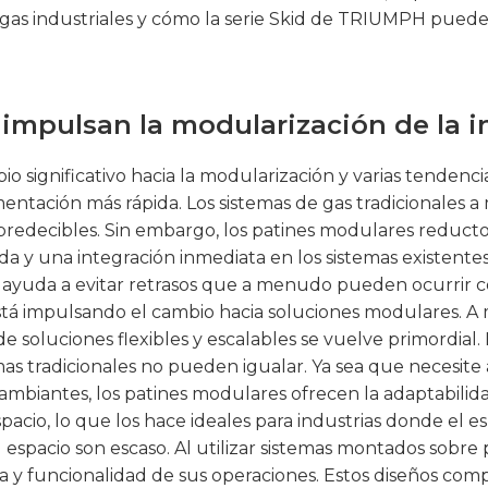
e gas industriales y cómo la serie Skid de TRIUMPH puede
 impulsan la modularización de la i
o significativo hacia la modularización y varias tendenc
mentación más rápida. Los sistemas de gas tradicionales
mpredecibles. Sin embargo, los patines modulares reduc
da y una integración inmediata en los sistemas existent
 ayuda a evitar retrasos que a menudo pueden ocurrir con
stá impulsando el cambio hacia soluciones modulares. A 
e soluciones flexibles y escalables se vuelve primordial
temas tradicionales no pueden igualar. Ya sea que necesi
cambiantes, los patines modulares ofrecen la adaptabilid
io, lo que los hace ideales para industrias donde el espa
espacio son escaso. Al utilizar sistemas montados sobre
ia y funcionalidad de sus operaciones. Estos diseños comp