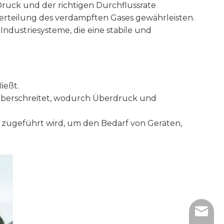
Druck und der richtigen Durchflussrate
Verteilung des verdampften Gases gewährleisten.
ndustriesysteme, die eine stabile und
ießt.
t überschreitet, wodurch Überdruck und
e zugeführt wird, um den Bedarf von Geräten,
sales@