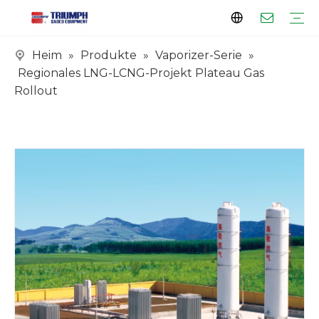
Heim
»
Produkte
»
Vaporizer-Serie
»
Profil
Kunden
Zertifikate
Panzerserie
Vaporizer-Serie
Skid-Serie
EPC-Serie
Regionales LNG-LCNG-Projekt Plateau Gas
Rollout