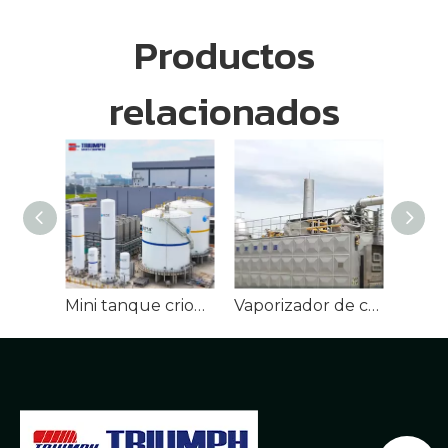
tanques criogénicos:
mantenimiento de
Productos
temperaturas
ultrabajas para
relacionados
almacenamiento a
largo plazo
Mini tanque criogénico de alto rendimiento para GNL
Vaporizador de combustión sumergida