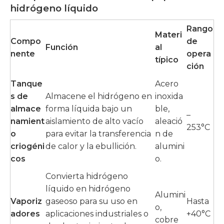
hidrógeno líquido
Rango
Materi
Compo
de
Función
al
nente
opera
típico
ción
Tanque
Acero
s de
Almacene el hidrógeno en
inoxida
almace
forma líquida bajo un
ble,
–
namient
aislamiento de alto vacío
aleació
253°C
o
para evitar la transferencia
n de
criogéni
de calor y la ebullición.
alumini
cos
o.
Convierta hidrógeno
líquido en hidrógeno
Alumini
Vaporiz
gaseoso para su uso en
Hasta
o,
adores
aplicaciones industriales o
+40°C
cobre