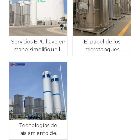
Servicios EPC llave en
El papel de los
mano: simplifique la
microtanques
ejecución de su
criogénicos a granel
proyecto de gas
en el suministro de
industrial
gas industrial in situ
Tecnologías de
aislamiento de