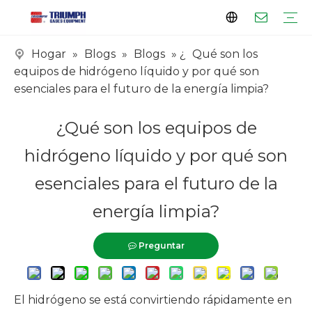
Hogar
»
Blogs
»
Blogs
» ¿
Qué son los
Perfil
Clientela
Certificados
Serie de tanques
Serie vaporizador
Serie de patines
Serie EPC
equipos de hidrógeno líquido y por qué son
esenciales para el futuro de la energía limpia?
¿Qué son los equipos de
hidrógeno líquido y por qué son
esenciales para el futuro de la
energía limpia?
Preguntar
El hidrógeno se está convirtiendo rápidamente en