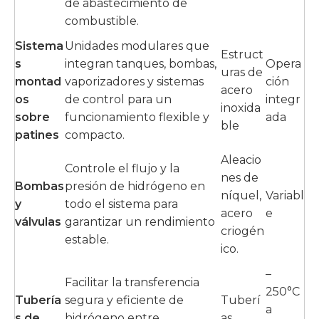
de abastecimiento de
combustible.
Sistema
Unidades modulares que
Estruct
s
integran tanques, bombas,
Opera
uras de
montad
vaporizadores y sistemas
ción
acero
os
de control para un
integr
inoxida
sobre
funcionamiento flexible y
ada
ble
patines
compacto.
Aleacio
Controle el flujo y la
nes de
Bombas
presión de hidrógeno en
níquel,
Variabl
y
todo el sistema para
acero
e
válvulas
garantizar un rendimiento
criogén
estable.
ico.
–
Facilitar la transferencia
250°C
Tubería
segura y eficiente de
Tuberí
a
s de
hidrógeno entre
as