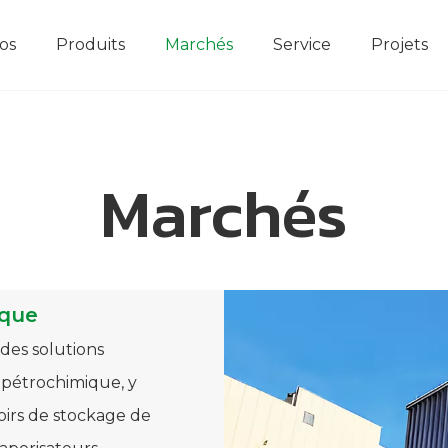
os
Produits
Marchés
Service
Projets
Série de vaporisateurs
Marchés
ique
des solutions
 pétrochimique, y
oirs de stockage de
aporisateurs