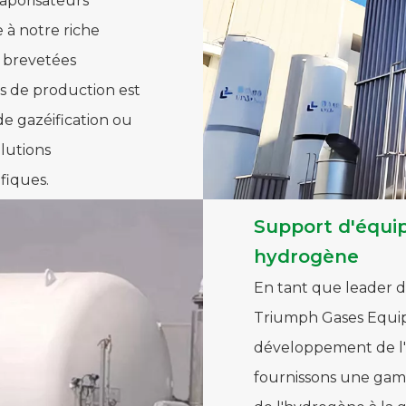
 à notre riche
s brevetées
s de production est
 de gazéification ou
lutions
fiques.
Support d'équip
hydrogène
En tant que leader d
Triumph Gases Equip
développement de l'
fournissons une gam