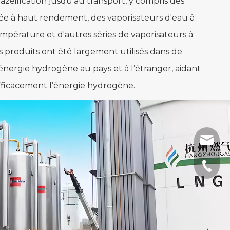
azéification jusqu'au transport, y compris des
ée à haut rendement, des vaporisateurs d'eau à
empérature et d'autres séries de vaporisateurs à
produits ont été largement utilisés dans de
nergie hydrogène au pays et à l’étranger, aidant
r efficacement l’énergie hydrogène.
sales@
+86-51