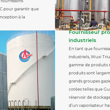
s fournissons
C pour garantir que
onception à la
Fournisseur pr
industriels
En tant que fourniss
industriels, Wuxi Tr
gamme de produits ri
produits sont largeme
grands groupes gazie
cotées telles que Gu
réservoir de stocka
d’un vaporisateur ha