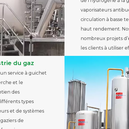
de l'hydrogène à la g
vaporisateurs antibu
circulation à basse t
haut rendement. Nos 
nombreux projets d’é
les clients à utilise
strie du gaz
un service à guichet
rche et le
etien des
fférents types
eurs et de systèmes
 gaziers de