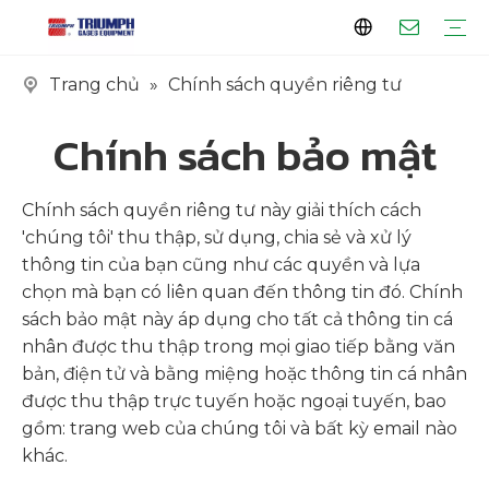
Trang chủ
»
Chính sách quyền riêng tư
Hồ sơ
Khách hàng
Chứng chỉ
Dòng xe tăng
Dòng máy hóa hơi
Dòng trượt
Dòng EPC
Chính sách bảo mật
Chính sách quyền riêng tư này giải thích cách
'chúng tôi' thu thập, sử dụng, chia sẻ và xử lý
thông tin của bạn cũng như các quyền và lựa
chọn mà bạn có liên quan đến thông tin đó. Chính
sách bảo mật này áp dụng cho tất cả thông tin cá
nhân được thu thập trong mọi giao tiếp bằng văn
bản, điện tử và bằng miệng hoặc thông tin cá nhân
được thu thập trực tuyến hoặc ngoại tuyến, bao
gồm: trang web của chúng tôi và bất kỳ email nào
khác.