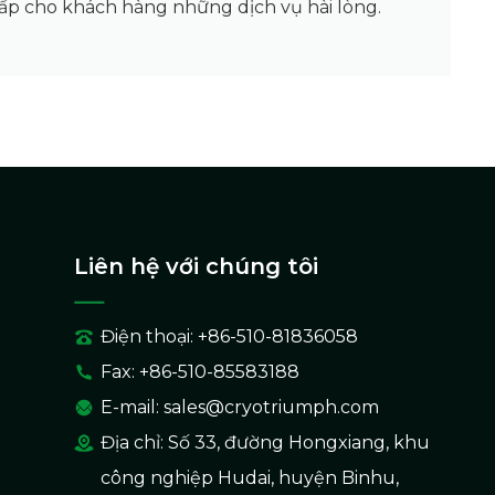
cấp cho khách hàng những dịch vụ hài lòng.
Liên hệ với chúng tôi
Điện thoại: +86-510-81836058
Fax: +86-510-85583188
E-mail:
sales@cryotriumph.com
Địa chỉ: Số 33, đường Hongxiang, khu
công nghiệp Hudai, huyện Binhu,