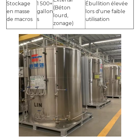
Stockage
1 500+
Ébullition élevée
(Béton
en masse
gallon
lors d'une faible
lourd,
de macros
s
utilisation
zonage)