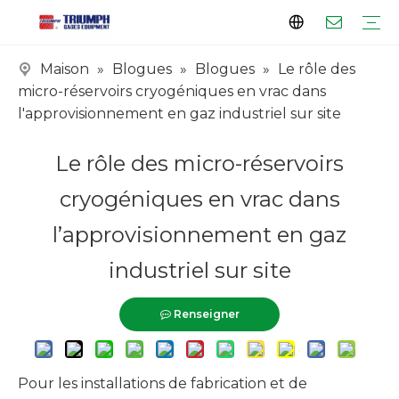
Maison
»
Blogues
»
Blogues
»
Le rôle des
Profil
Clientèle
Certificats
Série de réservoirs
Série de vaporisateurs
Série de dérapages
Série CPE
micro-réservoirs cryogéniques en vrac dans
l'approvisionnement en gaz industriel sur site
Le rôle des micro-réservoirs
cryogéniques en vrac dans
l’approvisionnement en gaz
industriel sur site
Renseigner
Pour les installations de fabrication et de