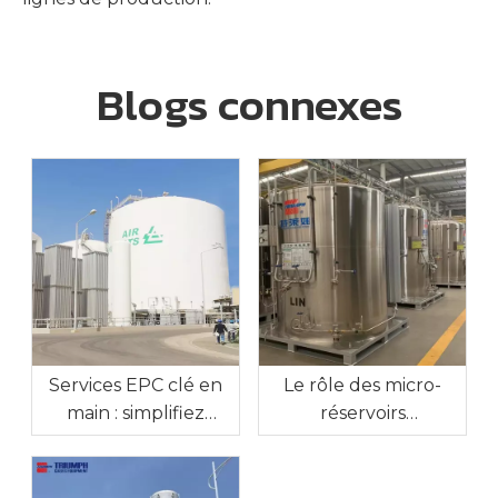
Blogs connexes
Services EPC clé en
Le rôle des micro-
main : simplifiez
réservoirs
l'exécution de votre
cryogéniques en vrac
projet de gaz
dans
industriel
l’approvisionnement