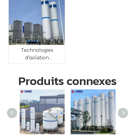
en gaz industriel sur
site
Technologies
d'isolation
cryogénique des
réservoirs : maintien
Produits connexes
de températures
ultra-basses pour un
stockage à long
terme