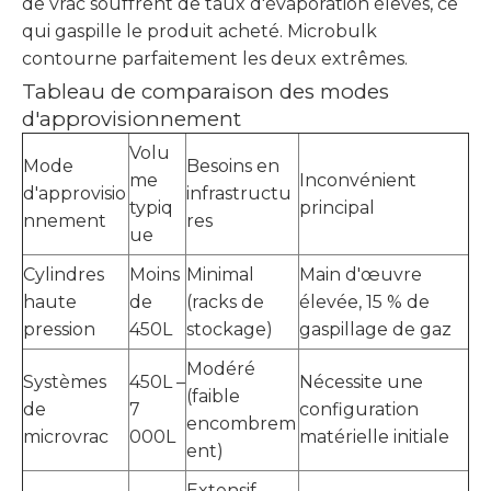
de vrac souffrent de taux d'évaporation élevés, ce
qui gaspille le produit acheté. Microbulk
contourne parfaitement les deux extrêmes.
Tableau de comparaison des modes
d'approvisionnement
Volu
Mode
Besoins en
me
Inconvénient
d'approvisio
infrastructu
typiq
principal
nnement
res
ue
Cylindres
Moins
Minimal
Main d'œuvre
haute
de
(racks de
élevée, 15 % de
pression
450L
stockage)
gaspillage de gaz
Modéré
Systèmes
450L –
Nécessite une
(faible
de
7
configuration
encombrem
microvrac
000L
matérielle initiale
ent)
Extensif