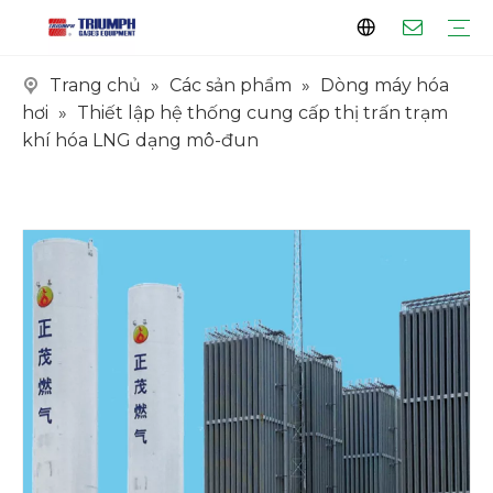
Trang chủ
»
Các sản phẩm
»
Dòng máy hóa
Hồ sơ
Khách hàng
Chứng chỉ
Dòng xe tăng
Dòng máy hóa hơi
Dòng trượt
Dòng EPC
hơi
»
Thiết lập hệ thống cung cấp thị trấn trạm
khí hóa LNG dạng mô-đun