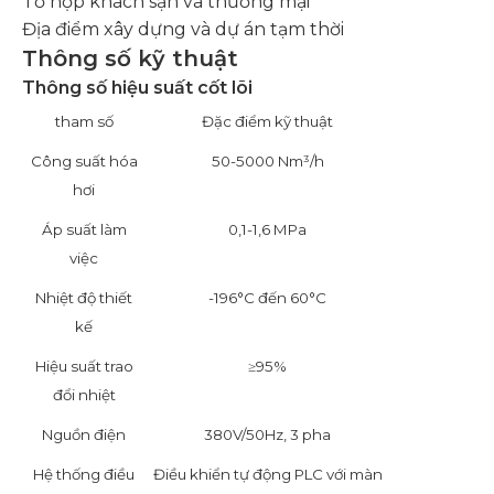
Tổ hợp khách sạn và thương mại
Địa điểm xây dựng và dự án tạm thời
Thông số kỹ thuật
Thông số hiệu suất cốt lõi
tham số
Đặc điểm kỹ thuật
Công suất hóa
50-5000 Nm³/h
hơi
Áp suất làm
0,1-1,6 MPa
việc
Nhiệt độ thiết
-196°C đến 60°C
kế
Hiệu suất trao
≥95%
đổi nhiệt
Nguồn điện
380V/50Hz, 3 pha
Hệ thống điều
Điều khiển tự động PLC với màn